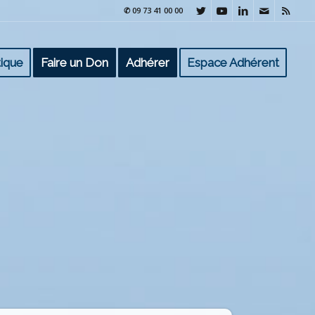
✆ 09 73 41 00 00
ique
Faire un Don
Adhérer
Espace Adhérent