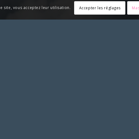
e site, vous acceptez leur utilisation.
Accepter les réglages
Mas
riez associer le SLS et apposer notre logo, merci de solliciter no
SYNDICAT LIBERTÉ SANTÉ
Syndicat Liberté Santé
BP 02
21170 Saint-Jean-de-Losne
RESSOURCES
Espace adhérent
Espace dédié avocats
Liens utiles