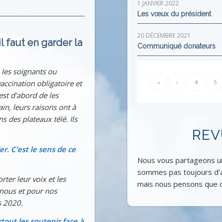
1 JANVIER 2022
Les vœux du président
20 DÉCEMBRE 2021
l faut en garder la
Communiqué donateurs
 les soignants ou
accination obligatoire et
«
‹
4
5
est d’abord de les
rain, leurs raisons ont à
s des plateaux télé. Ils
REV
r. C’est le sens de ce
Nous vous partageons un
sommes pas toujours d’ac
rter leur voix et les
mais nous pensons que c
 nous et pour nos
s 2020.
rtout les soutenir face à