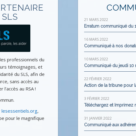
ARTENAIRE
COMMU
 SLS
21 MARS 2022
Erratum communiqué du 1
16 MARS 2022
Communiqué à nos donate
les professionnels du
10 MARS 2022
Communiqué du jeudi 10 
leurs témoignages, et
darité du SLS, afin de
22 FÉVRIER 2022
rce, sans accès au
Action de la tribune pour 
 l’accès au RSA !
3 FÉVRIER 2022
commun.
Téléchargez et Imprimez n
r
lesessentiels.org
,
ipe pour le magnifique
31 JANVIER 2022
Communiqué aux adhéren