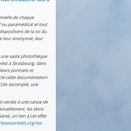
onnelle de chaque
 ou paramédical et tout
ispositions de la loi du
de leur anonymat, leur
r une vaste photothèque
 Brest à Strasbourg, dans
 leurs portraits et
lecte cette documentation
succès escompté, une
t versés à une caisse de
Actuellement, les dons
nté, un lien à cet effet
/lesessentiels.org/les-