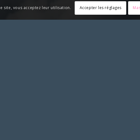
e site, vous acceptez leur utilisation.
Accepter les réglages
Mas
riez associer le SLS et apposer notre logo, merci de solliciter no
SYNDICAT LIBERTÉ SANTÉ
Syndicat Liberté Santé
BP 02
21170 Saint-Jean-de-Losne
RESSOURCES
Espace adhérent
Espace dédié avocats
Liens utiles