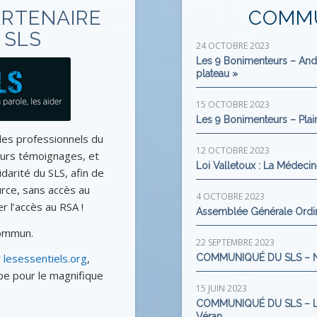
ARTENAIRE
COMMU
 SLS
24 OCTOBRE 2023
Les 9 Bonimenteurs – Andr
plateau »
15 OCTOBRE 2023
Les 9 Bonimenteurs – Plai
les professionnels du
12 OCTOBRE 2023
leurs témoignages, et
Loi Valletoux : La Médecin
darité du SLS, afin de
rce, sans accès au
4 OCTOBRE 2023
 l’accès au RSA !
Assemblée Générale Ordi
commun.
22 SEPTEMBRE 2023
r
lesessentiels.org
,
COMMUNIQUÉ DU SLS – No
ipe pour le magnifique
15 JUIN 2023
COMMUNIQUÉ DU SLS – Le C
Véran