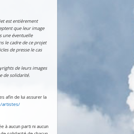
jet est entièrement
eptent que leur image
ns une éventuelle
ns le cadre de ce projet
cles de presse le cas
yrights de leurs images
e de solidarité.
es afin de lui assurer la
/artistes/
ée à aucun parti ni aucun
t de solidarité de chacun