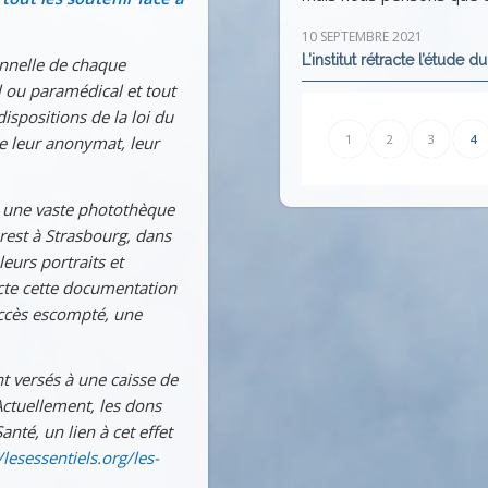
10 SEPTEMBRE 2021
L’institut rétracte l’étude 
onnelle de chaque
 ou paramédical et tout
ispositions de la loi du
1
2
3
4
de leur anonymat, leur
r une vaste photothèque
 Brest à Strasbourg, dans
 leurs portraits et
lecte cette documentation
succès escompté, une
t versés à une caisse de
Actuellement, les dons
nté, un lien à cet effet
/lesessentiels.org/les-