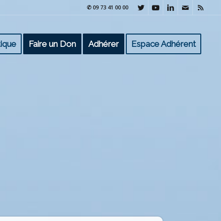
✆ 09 73 41 00 00
ique
Faire un Don
Adhérer
Espace Adhérent