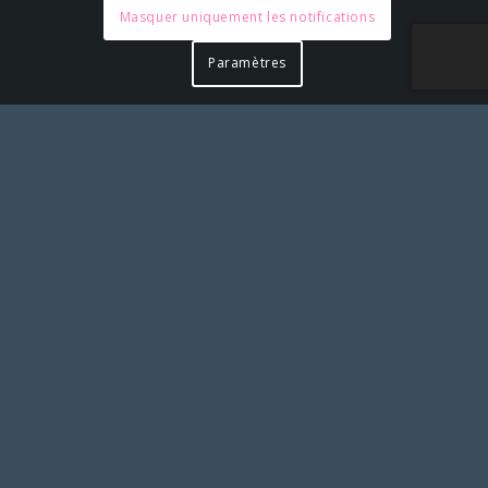
Masquer uniquement les notifications
Paramètres
Pour toute action à laquelle vous aimeriez associer le
SLS et apposer notre logo, merci de solliciter notre
accord préalable en nous contactant