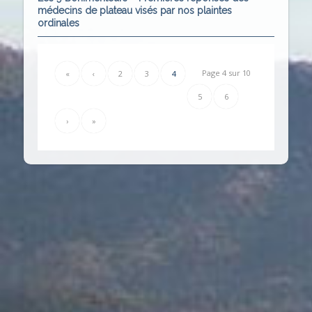
médecins de plateau visés par nos plaintes
ordinales
Page 4 sur 10
«
‹
2
3
4
5
6
›
»