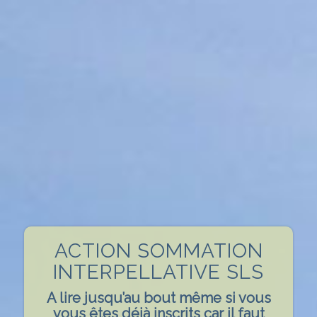
ACTION SOMMATION
INTERPELLATIVE SLS
A lire jusqu’au bout même si vous
vous êtes déjà inscrits car il faut