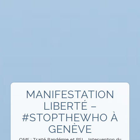
MANIFESTATION
LIBERTÉ –
#STOPTHEWHO À
GENÈVE
OMS : Traité Pandémie et RSI – Intervention du