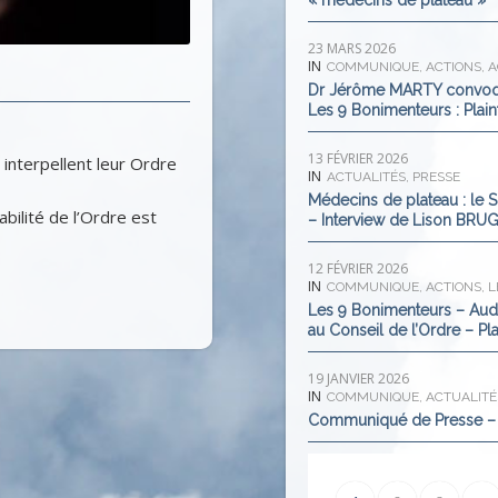
« médecins de plateau »
23 MARS 2026
IN
COMMUNIQUE
,
ACTIONS
,
A
Dr Jérôme MARTY convoqué
Les 9 Bonimenteurs : Plai
13 FÉVRIER 2026
interpellent leur Ordre
IN
ACTUALITÉS
,
PRESSE
Médecins de plateau : le S
bilité de l’Ordre est
– Interview de Lison BR
12 FÉVRIER 2026
IN
COMMUNIQUE
,
ACTIONS
,
L
Les 9 Bonimenteurs – Audi
au Conseil de l’Ordre – Pl
19 JANVIER 2026
IN
COMMUNIQUE
,
ACTUALITÉ
Communiqué de Presse – 