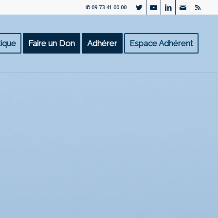
✆ 09 73 41 00 00
ique
Faire un Don
Adhérer
Espace Adhérent