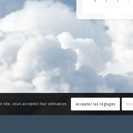
1
2
3
›
e site, vous acceptez leur utilisation.
Accepter les réglages
Mas
riez associer le SLS et apposer notre logo, merci de solliciter no