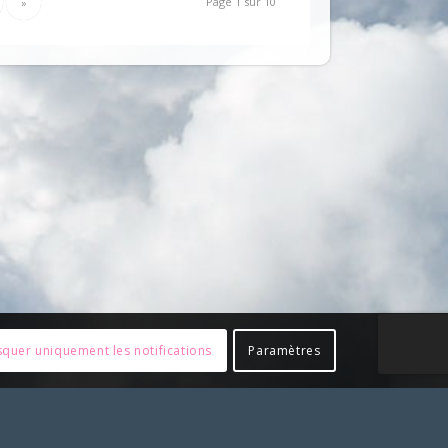
Page 1 sur 10
»
quer uniquement les notifications
Paramètres
tre accord préalable en nous contactant