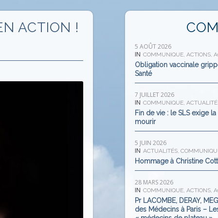
N ACTION !
COM
5 AOÛT 2026
IN
COMMUNIQUE
,
ACTIONS
,
A
Obligation vaccinale grippe
Santé
7 JUILLET 2026
IN
COMMUNIQUE
,
ACTUALITÉ
Fin de vie : le SLS exige l
mourir
5 JUIN 2026
IN
ACTUALITÉS
,
COMMUNIQU
Hommage à Christine Cot
28 MARS 2026
IN
COMMUNIQUE
,
ACTIONS
,
A
Pr LACOMBE, DERAY, MEG
des Médecins à Paris – Les