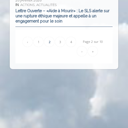
20 JANVIER 2026
IN
ACTIONS
,
ACTUALITÉS
Lettre Ouverte – «Aide à Mourir» : Le SLS alerte sur
une rupture éthique majeure et appelle à un
engagement pour le soin
Page 2 sur 10
‹
1
2
3
4
›
»