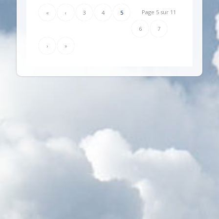
Page 5 sur 11
«
‹
3
4
5
6
7
›
»