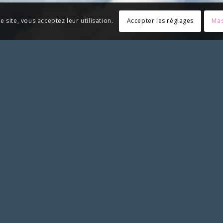
e site, vous acceptez leur utilisation.
Accepter les réglages
Mas
riez associer le SLS et apposer notre logo, merci de solliciter no
SYNDICAT LIBERTÉ SANTÉ
Syndicat Liberté Santé
BP 02
21170 Saint-Jean-de-Losne
RESSOURCES
Espace adhérent
Espace dédié avocats