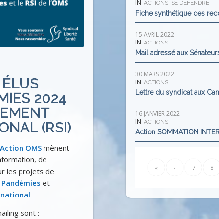
IN
ACTIONS
,
SE DÉFENDRE
Fiche synthétique des rec
15 AVRIL 2022
IN
ACTIONS
Mail adressé aux Sénateurs
30 MARS 2022
 ÉLUS
IN
ACTIONS
Lettre du syndicat aux Can
MIES 2024
LEMENT
16 JANVIER 2022
IN
ACTIONS
ONAL (RSI)
Action SOMMATION INTER
’Action OMS
mènent
nformation, de
«
‹
7
8
r les projets de
é Pandémies
et
rnational
.
iling sont :