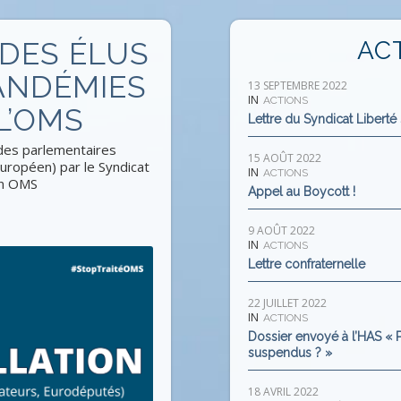
 DES ÉLUS
AC
PANDÉMIES
13 SEPTEMBRE 2022
IN
ACTIONS
 L’OMS
Lettre du Syndicat Liberté
des parlementaires
15 AOÛT 2022
uropéen) par le Syndicat
IN
ACTIONS
on OMS
Appel au Boycott !
9 AOÛT 2022
IN
ACTIONS
Lettre confraternelle
22 JUILLET 2022
IN
ACTIONS
Dossier envoyé à l’HAS « P
suspendus ? »
18 AVRIL 2022