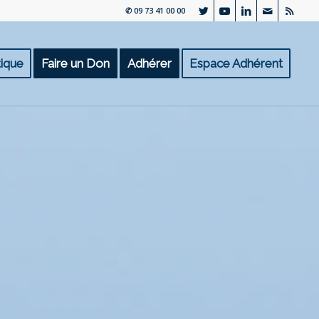
✆ 09 73 41 00 00
ique
Faire un Don
Adhérer
Espace Adhérent