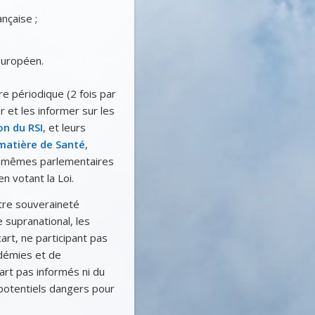
nçaise ;
Européen.
e périodique (2 fois par
 et les informer sur les
on du RSI
, et leurs
matière de Santé
,
s mêmes parlementaires
n votant la Loi.
tre souveraineté
 supranational, les
art, ne participant pas
démies et de
art pas informés ni du
 potentiels dangers pour