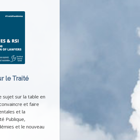
r le Traité
 sujet sur la table en
convaincre et faire
ntales et la
té Publique,
émies et le nouveau