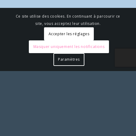
Ce site utilise des cookies. En continuant à parcourir ce
site, vous acceptez leur utilisation.
Accepter les réglages
Masquer uniquement les notifications
Paramètres
Pour toute action à laquelle vous aimeriez associer le
SLS et apposer notre logo, merci de solliciter notre
accord préalable en nous contactant