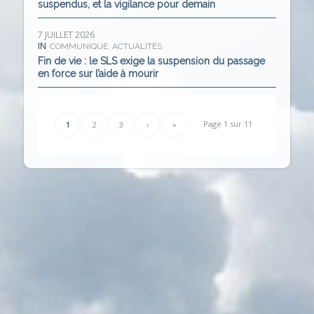
suspendus, et la vigilance pour demain
7 JUILLET 2026
IN
COMMUNIQUE
,
ACTUALITÉS
Fin de vie : le SLS exige la suspension du passage
en force sur l’aide à mourir
Page 1 sur 11
1
2
3
›
»