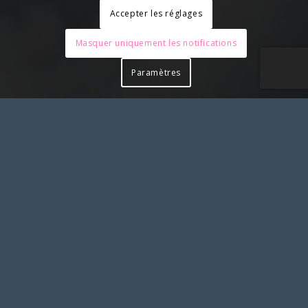
Accepter les réglages
Masquer uniquement les notifications
Paramètres
Pour toute action à laquelle vous aimeriez associer le
SLS et apposer notre logo, merci de solliciter notre
accord préalable en nous contactant
SYNDICAT LIBERTÉ SANTÉ
Syndicat Liberté Santé