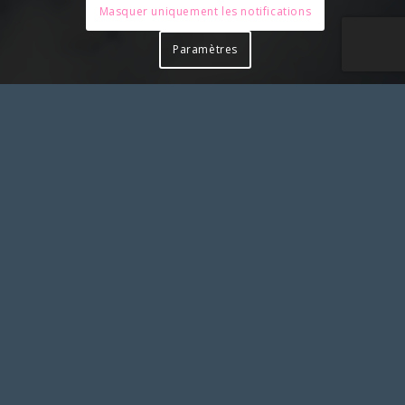
Masquer uniquement les notifications
Paramètres
Pour toute action à laquelle vous aimeriez associer le
SLS et apposer notre logo, merci de solliciter notre
accord préalable en nous contactant
SYNDICAT LIBERTÉ SANTÉ
Syndicat Liberté Santé
BP 02
21170 Saint-Jean-de-Losne