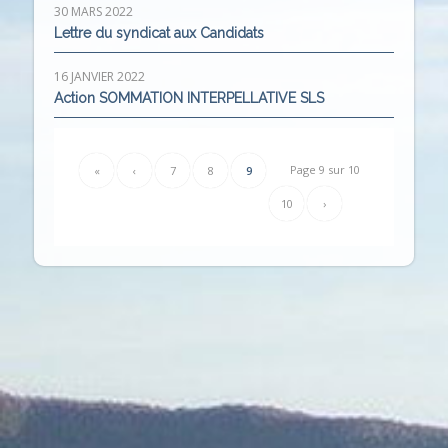
30 MARS 2022
Lettre du syndicat aux Candidats
16 JANVIER 2022
Action SOMMATION INTERPELLATIVE SLS
Page 9 sur 10
«
‹
7
8
9
10
›