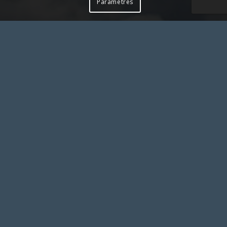
Paramètres
Pour toute action à laquelle vous aimeriez associer le
SLS et apposer notre logo, merci de solliciter notre
accord préalable en nous contactant
SYNDICAT LIBERTÉ SANTÉ
Syndicat Liberté Santé