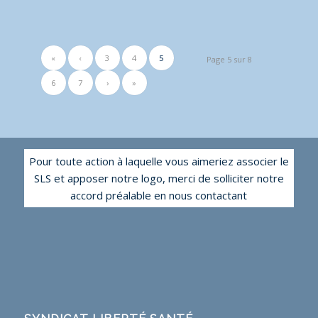
«
‹
3
4
5
Page 5 sur 8
6
7
›
»
Pour toute action à laquelle vous aimeriez associer le
SLS et apposer notre logo, merci de solliciter notre
accord préalable en nous contactant