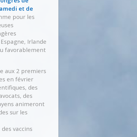
Congrès de
samedi et de
me pour les
euses
ngères
 Espagne, Irlande
ndu favorablement
te aux 2 premiers
s en février
ntifiques, des
avocats, des
toyens animeront
es sur les
t des vaccins