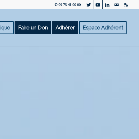
✆ 09 73 41 00 00
ique
Faire un Don
Adhérer
Espace Adhérent