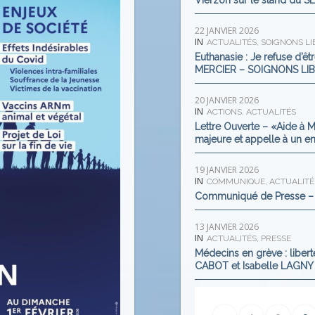
Vierzon sur le stand du SL
22 JANVIER 2026
IN
ACTUALITÉS
,
SOIGNONS LI
Euthanasie : Je refuse d’ê
MERCIER – SOIGNONS LIB
20 JANVIER 2026
IN
ACTIONS
,
ACTUALITÉS
Lettre Ouverte – «Aide à M
majeure et appelle à un e
19 JANVIER 2026
IN
COMMUNIQUE
,
ACTUALITÉ
Communiqué de Presse – 
13 JANVIER 2026
IN
ACTUALITÉS
,
PRESSE
Médecins en grève : liber
CABOT et Isabelle LAGN