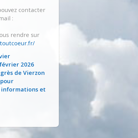
 pouvez contacter
ail :
ous rendre sur
toutcoeur.fr/
vier
février 2026
grès de Vierzon
 pour
 informations et