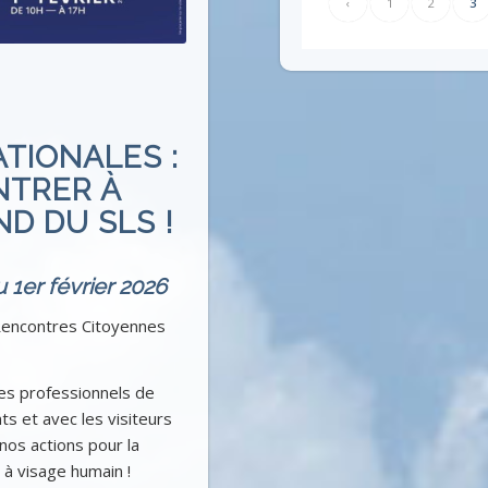
‹
1
2
3
TIONALES :
NTRER À
D DU SLS !
u 1er février 2026
Rencontres Citoyennes
es professionnels de
nts et avec les visiteurs
nos actions pour la
 à visage humain !