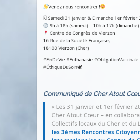
Venez nous rencontrer !
🗓 Samedi 31 janvier & Dimanche 1er février
9h à 18h (samedi) – 10h à 17h (dimanche)
Centre de Congrès de Vierzon
16 Rue de la Société Française,
18100 Vierzon (Cher)
#FinDeVie #Euthanasie #ObligationVaccinale
#ÉthiqueDuSoin🕊
Communiqué de Cher Atout Cœ
« Les 31 janvier et 1er février 2
Cher Atout Cœur – en collabora
Collectifs locaux du Cher et du 
les 3èmes Rencontres Citoyen