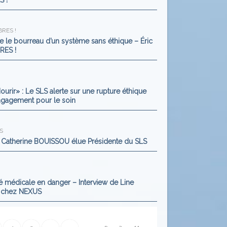
S !
BRES !
tre le bourreau d’un système sans éthique – Éric
RES !
ourir» : Le SLS alerte sur une rupture éthique
ngagement pour le soin
S
Catherine BOUISSOU élue Présidente du SLS
té médicale en danger – Interview de Line
Y chez NEXUS