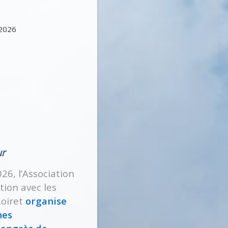
 2026
ur
026, l’Association
tion avec les
Loiret
organise
nes