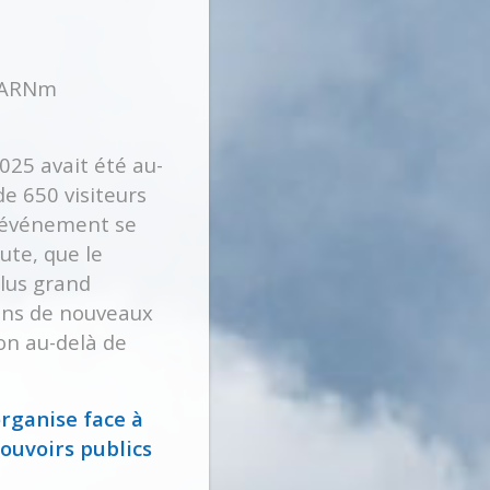
s ARNm
025 avait été au-
de 650 visiteurs
l’événement se
ute, que le
plus grand
ons de nouveaux
on au-delà de
organise face à
pouvoirs
publics