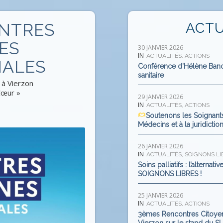
NTRES
ACTU
ES
30 JANVIER 2026
IN
ACTUALITÉS
,
ACTIONS
NALES
Conférence d’Hélène Banou
sanitaire
 à Vierzon
Cœur »
29 JANVIER 2026
IN
ACTUALITÉS
,
ACTIONS
Soutenons les Soignants
Médecins et à la juridictio
26 JANVIER 2026
IN
ACTUALITÉS
,
SOIGNONS LI
Soins palliatifs : l’alterna
SOIGNONS LIBRES !
25 JANVIER 2026
IN
ACTUALITÉS
,
ACTIONS
3èmes Rencontres Citoyenn