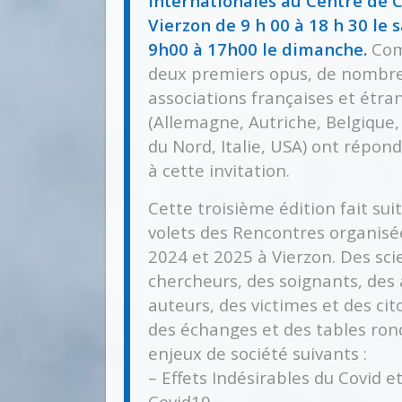
Internationales au Centre de 
Vierzon de 9 h 00 à 18 h 30 le 
9h00 à 17h00 le dimanche.
Com
deux premiers opus, de nombr
associations françaises et étra
(Allemagne, Autriche, Belgique,
du Nord, Italie, USA) ont répo
à cette invitation.
Cette troisième édition fait sui
volets des Rencontres organisée
2024 et 2025 à Vierzon. Des scie
chercheurs, des soignants, des 
auteurs, des victimes et des ci
des échanges et des tables rond
enjeux de société suivants :
– Effets Indésirables du Covid e
Covid19,