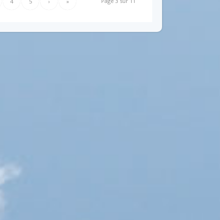
Page 3 sur 11
4
5
›
»